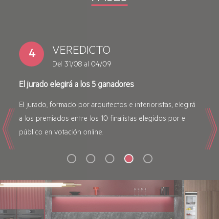
PREMIOS
5
Septiembre 2026
Entrega de premios en una gala final
Los ganadores recibirán grandes premios:
Previous
Nex
electrodomésticos premium AEG, cena para 2 personas
en estrella Michelin y un viaje a Estocolmo para 2
personas.