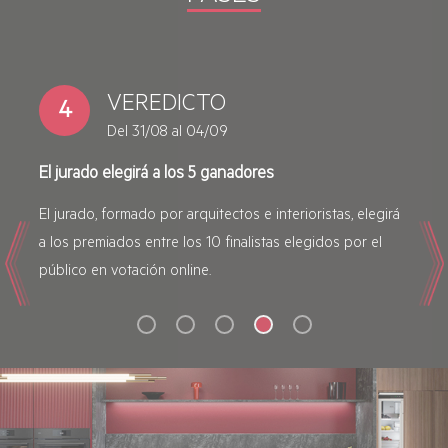
PREMIOS
5
Septiembre 2026
Entrega de premios en una gala final
Los ganadores recibirán grandes premios:
Previous
Nex
electrodomésticos premium AEG, cena para 2 personas
en estrella Michelin y un viaje a Estocolmo para 2
personas.