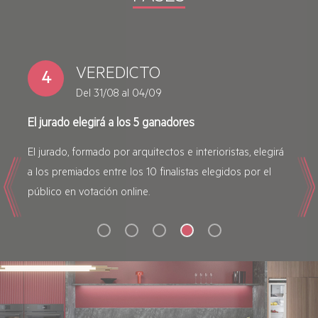
PREMIOS
5
Septiembre 2026
Entrega de premios en una gala final
Los ganadores recibirán grandes premios:
Previous
Nex
electrodomésticos premium AEG, cena para 2 personas
en estrella Michelin y un viaje a Estocolmo para 2
personas.